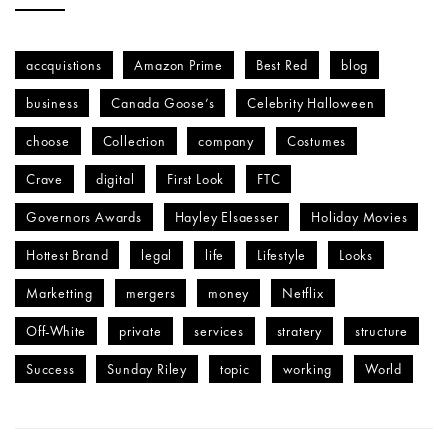
accquistions
Amazon Prime
Best Red
blog
business
Canada Goose’s
Celebrity Halloween
choose
Collection
company
Costumes
Crave
digital
First Look
FTC
Governors Awards
Hayley Elsaesser
Holiday Movies
Hottest Brand
legal
life
Lifestyle
Looks
Marketting
mergers
money
Netflix
Off-White
private
services
stratery
structure
Success
Sunday Riley
topic
working
World