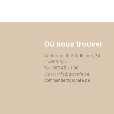
VER
Où nous trouver
Addresse:
Rue Delhasse, 24
– 4900 Spa
Tel:
087 45 11 08
Email:
info@giocafe.be
commande@giocafe.be