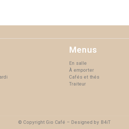
NUS
GIO STORY
INFOS PRATIQUES
RÉSER
Menus
En salle
À emporter
ardi
Cafés et thés
Traiteur
© Copyright Gio Café – Designed by
B4iT