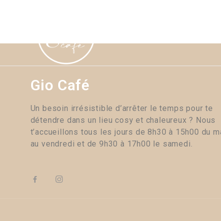
ME
Gio Café
Un besoin irrésistible d’arrêter le temps pour te
détendre dans un lieu cosy et chaleureux ? Nous
t’accueillons tous les jours de 8h30 à 15h00 du m
au vendredi et de 9h30 à 17h00 le samedi.